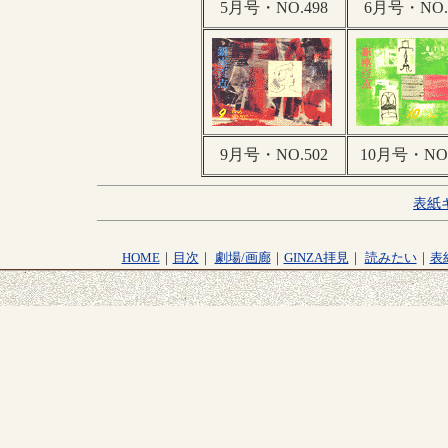
5月号・NO.498
6月号・NO.
9月号・NO.502
10月号・NO.
表紙
HOME
｜
目次
｜
劇場/画廊
｜
GINZA拝見
｜
読みたい
｜
表