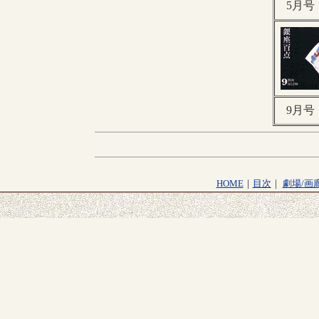
5月号・
9月号・
HOME
｜
目次
｜
劇場/画