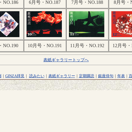
NO.186
6月号・NO.187
7月号・NO.188
8月号・N
NO.190
10月号・NO.191
11月号・NO.192
12月号・N
表紙ギャラリートップへ
廊
｜
GINZA拝見
｜
読みたい
｜
表紙ギャラリー
｜
定期購読
｜
銀座俳句
｜
年表
｜