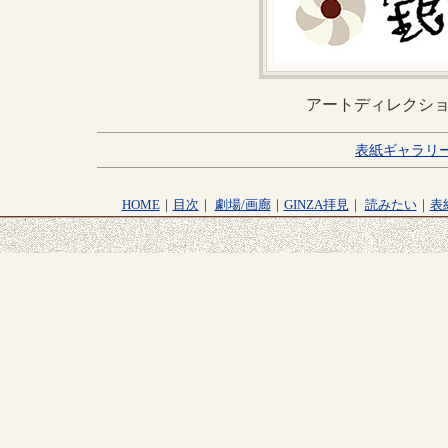
アートディレクシ
表紙ギャラリ
HOME
｜
目次
｜
劇場/画廊
｜
GINZA拝見
｜
読みたい
｜
表