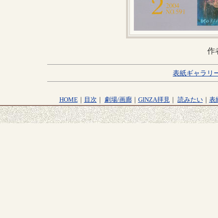
作
表紙ギャラリ
HOME
｜
目次
｜
劇場/画廊
｜
GINZA拝見
｜
読みたい
｜
表