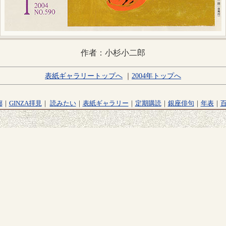
作者：小杉小二郎
表紙ギャラリートップへ
｜
2004年トップへ
廊
｜
GINZA拝見
｜
読みたい
｜
表紙ギャラリー
｜
定期購読
｜
銀座俳句
｜
年表
｜