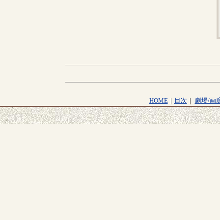
HOME
｜
目次
｜
劇場/画