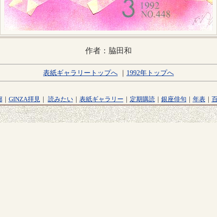
作者：脇田和
表紙ギャラリートップへ
｜
1992年トップへ
廊
｜
GINZA拝見
｜
読みたい
｜
表紙ギャラリー
｜
定期購読
｜
銀座俳句
｜
年表
｜