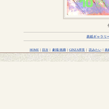
表紙ギャラリ
HOME
｜
目次
｜
劇場/画廊
｜
GINZA拝見
｜
読みたい
｜
表