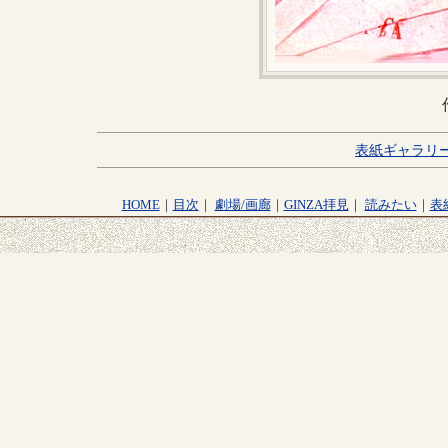
表紙ギャラリ
HOME
｜
目次
｜
劇場/画廊
｜
GINZA拝見
｜
読みたい
｜
表