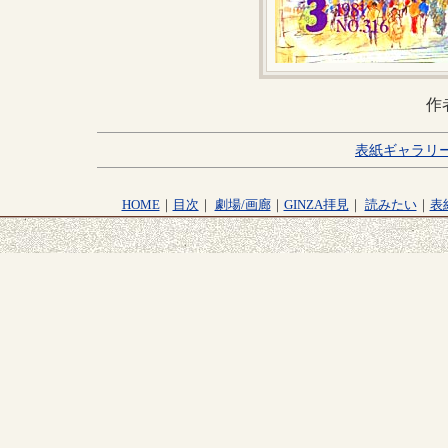
作
表紙ギャラリ
HOME
｜
目次
｜
劇場/画廊
｜
GINZA拝見
｜
読みたい
｜
表