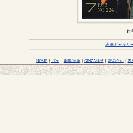
作
表紙ギャラリ
HOME
｜
目次
｜
劇場/画廊
｜
GINZA拝見
｜
読みたい
｜
表