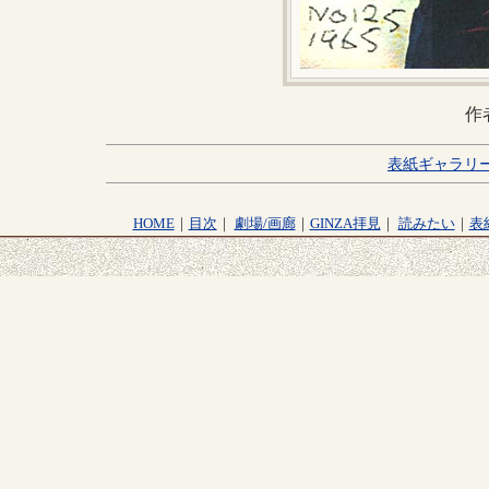
作
表紙ギャラリ
HOME
｜
目次
｜
劇場/画廊
｜
GINZA拝見
｜
読みたい
｜
表