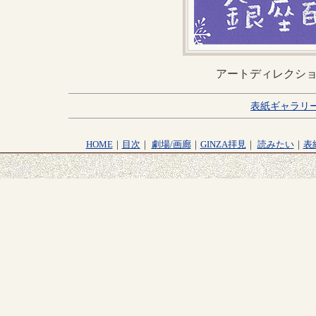
アートディレクシ
表紙ギャラリ
HOME
｜
目次
｜
劇場/画廊
｜
GINZA拝見
｜
読みたい
｜
表