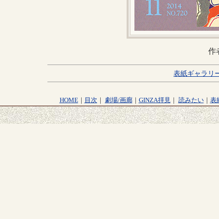
作
表紙ギャラリ
HOME
｜
目次
｜
劇場/画廊
｜
GINZA拝見
｜
読みたい
｜
表