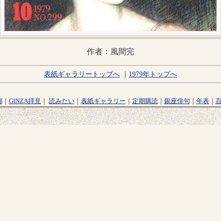
作者：風間完
表紙ギャラリートップへ
｜
1979年トップへ
廊
｜
GINZA拝見
｜
読みたい
｜
表紙ギャラリー
｜
定期購読
｜
銀座俳句
｜
年表
｜