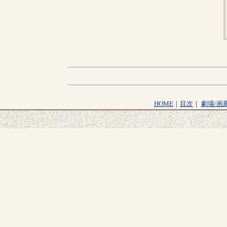
HOME
｜
目次
｜
劇場/画